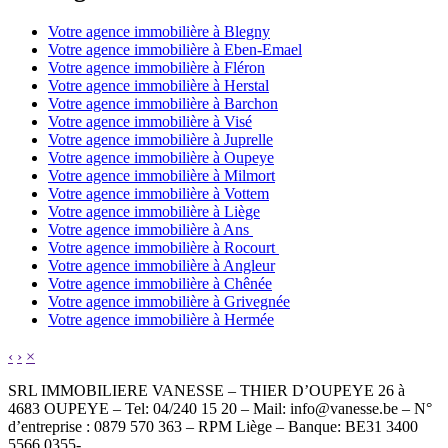
Votre agence immobilière à Blegny
Votre agence immobilière à Eben-Emael
Votre agence immobilière à Fléron
Votre agence immobilière à Herstal
Votre agence immobilière à Barchon
Votre agence immobilière à Visé
Votre agence immobilière à Juprelle
Votre agence immobilière à Oupeye
Votre agence immobilière à Milmort
Votre agence immobilière à Vottem
Votre agence immobilière à Liège
Votre agence immobilière à Ans
Votre agence immobilière à Rocourt
Votre agence immobilière à Angleur
Votre agence immobilière à Chênée
Votre agence immobilière à Grivegnée
Votre agence immobilière à Hermée
‹
›
×
SRL IMMOBILIERE VANESSE – THIER D’OUPEYE 26 à
4683 OUPEYE – Tel: 04/240 15 20 – Mail: info@vanesse.be – N°
d’entreprise : 0879 570 363 – RPM Liège – Banque: BE31 3400
5566 0355-