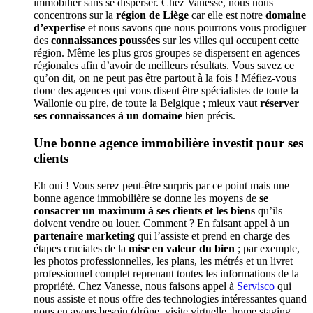
immobilier sans se disperser. Chez Vanesse, nous nous
concentrons sur la
région de Liège
car elle est notre
domaine
d’expertise
et nous savons que nous pourrons vous prodiguer
des
connaissances poussées
sur les villes qui occupent cette
région. Même les plus gros groupes se dispersent en agences
régionales afin d’avoir de meilleurs résultats. Vous savez ce
qu’on dit, on ne peut pas être partout à la fois ! Méfiez-vous
donc des agences qui vous disent être spécialistes de toute la
Wallonie ou pire, de toute la Belgique ; mieux vaut
réserver
ses connaissances à un domaine
bien précis.
Une bonne agence immobilière investit pour ses
clients
Eh oui ! Vous serez peut-être surpris par ce point mais une
bonne agence immobilière se donne les moyens de
se
consacrer un maximum à ses clients et les biens
qu’ils
doivent vendre ou louer. Comment ? En faisant appel à un
partenaire marketing
qui l’assiste et prend en charge des
étapes cruciales de la
mise en valeur du bien
; par exemple,
les photos professionnelles, les plans, les métrés et un livret
professionnel complet reprenant toutes les informations de la
propriété. Chez Vanesse, nous faisons appel à
Servisco
qui
nous assiste et nous offre des technologies intéressantes quand
nous en avons besoin (drône, visite virtuelle, home staging